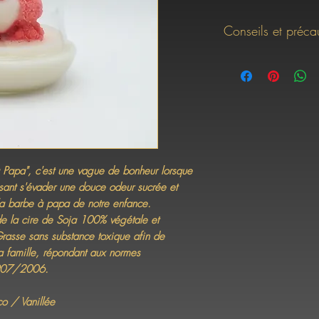
Conseils et précau
Chaque Bougie est uni
façon artisanale en resp
Classification, à l'éti
et des mélanges (CL
Chaque Fragrance déli
normes Européennes et F
Fragrance Association)
Lire l'étiquette se 
Papa", c'est une vague de bonheur lorsque
de votre bougie avan
ssant s'évader une douce odeur sucrée et
Coupez la mèche av
, la barbe à papa de notre enfance.
1cm.
de la cire de Soja 100% végétale et
Disposez votre boug
rasse sans substance toxique afin de
placez un support so
 la famille, répondant aux normes
bougie moulée afin 
907/2006.
Tenir hors de porté
jamais laisser votre
Tenir éloignée la b
o / Vanillée
de produit inflamma