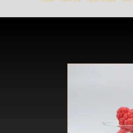
Accueil
Bijoux Bois
Bijoux Fantaisie
Déco