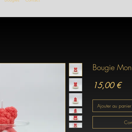
Bougies
Contact
Bougie Mon
Prix
15,00 €
Ajouter au panier
Com