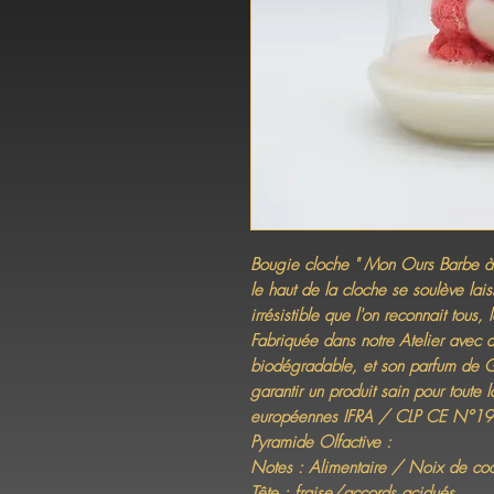
Bougie cloche " Mon Ours Barbe à 
le haut de la cloche se soulève lai
irrésistible que l'on reconnait tous
Fabriquée dans notre Atelier avec 
biodégradable, et son parfum de G
garantir un produit sain pour toute
européennes IFRA / CLP CE N°1
Pyramide Olfactive :
Notes : Alimentaire / Noix de coc
Tête : fraise/accords acidués